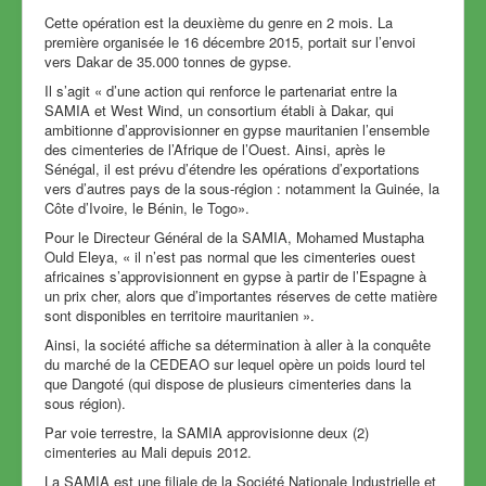
Cette opération est la deuxième du genre en 2 mois. La
première organisée le 16 décembre 2015, portait sur l’envoi
vers Dakar de 35.000 tonnes de gypse.
Il s’agit « d’une action qui renforce le partenariat entre la
SAMIA et West Wind, un consortium établi à Dakar, qui
ambitionne d’approvisionner en gypse mauritanien l’ensemble
des cimenteries de l’Afrique de l’Ouest. Ainsi, après le
Sénégal, il est prévu d’étendre les opérations d’exportations
vers d’autres pays de la sous-région : notamment la Guinée, la
Côte d’Ivoire, le Bénin, le Togo».
Pour le Directeur Général de la SAMIA, Mohamed Mustapha
Ould Eleya, « il n’est pas normal que les cimenteries ouest
africaines s’approvisionnent en gypse à partir de l’Espagne à
un prix cher, alors que d’importantes réserves de cette matière
sont disponibles en territoire mauritanien ».
Ainsi, la société affiche sa détermination à aller à la conquête
du marché de la CEDEAO sur lequel opère un poids lourd tel
que Dangoté (qui dispose de plusieurs cimenteries dans la
sous région).
Par voie terrestre, la SAMIA approvisionne deux (2)
cimenteries au Mali depuis 2012.
La SAMIA est une filiale de la Société Nationale Industrielle et