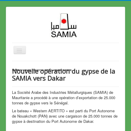
≡
Nouvelle opération du gypse de la
Société Arabe des Industries Métallurgiques (SAMIA)
Société Arabe des Industries Métallurgiques (SAMIA)
Société Arabe des Industries Métallurgiques (SAMIA)
Société Arabe des Industries Métallurgiques (SAMIA)
Société Arabe des Industries Métallurgiques (SAMIA)
Société Arabe des Industries Métallurgiques (SAMIA)
Société Arabe des Industries Métallurgiques (SAMIA)
Société Arabe des Industries Métallurgiques (SAMIA)
Société Arabe des Industries Métallurgiques (SAMIA)
SAMIA vers Dakar
La Société Arabe des Industries Métallurgiques (SAMIA) de
Mauritanie a procédé à une opération d’exportation de 25.000
tonnes de gypse vers le Sénégal.
Le bateau « Western AERTITO » est parti du Port Autonome
de Nouakchott (PAN) avec une cargaison de 25.000 tonnes de
gypse à destination du Port Autonome de Dakar.