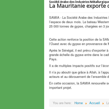
Société Arabe des Industries Métallurgiqu
Société Arabe des Industries Métallurgiqu
Société Arabe des Industries Métallurgiqu
Société Arabe des Industries Métallurgiqu
Société Arabe des Industries Métallurgiqu
Société Arabe des Industries Métallurgiqu
Société Arabe des Industries Métallurgiqu
Société Arabe des Industries Métallurgiqu
Société Arabe des Industries Métallurgiqu
La Mauritanie exporte d
SAMIA - La Société Arabe des Industries 
l’espace de deux mois. Le bateau Western A
25 000 tonnes de gypse, chargées en 3 jo
Cette action renforce la position de la S
l’Ouest avec du gypse en provenance de M
Après le Sénégal, il est prévu d’exporter à
grande échelle du gypse entre dans le cad
Pays.
Il a de multiples impacts positifs sur l’é
Il n’a pu aboutir que grâce à Allah, à l’ap
acteurs et au dévouement de l’ensemble d
En cette occasion, la SAMIA renouvelle ses
important projet.
You are here:
Home
Accueil
L