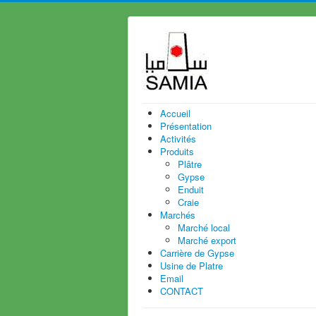
Accueil
Présentation
Activités
Produits
Plâtre
Gypse
Enduit
Craie
Marchés
Marché local
Marché export
Carrière de Gypse
Usine de Platre
Email
CONTACT