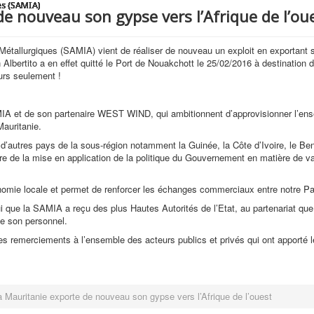
es (SAMIA)
es (SAMIA)
es (SAMIA)
es (SAMIA)
es (SAMIA)
es (SAMIA)
es (SAMIA)
es (SAMIA)
es (SAMIA)
e nouveau son gypse vers l’Afrique de l’ou
Métallurgiques (SAMIA) vient de réaliser de nouveau un exploit en exportant
lbertito a en effet quitté le Port de Nouakchott le 25/02/2016 à destination
urs seulement !
AMIA et de son partenaire WEST WIND, qui ambitionnent d’approvisionner l’ens
auritanie.
 d’autres pays de la sous-région notamment la Guinée, la Côte d’Ivoire, le Ben
re de la mise en application de la politique du Gouvernement en matière de v
conomie locale et permet de renforcer les échanges commerciaux entre notre Pa
pui que la SAMIA a reçu des plus Hautes Autorités de l’Etat, au partenariat que
e son personnel.
 remerciements à l’ensemble des acteurs publics et privés qui ont apporté leu
a Mauritanie exporte de nouveau son gypse vers l’Afrique de l’ouest